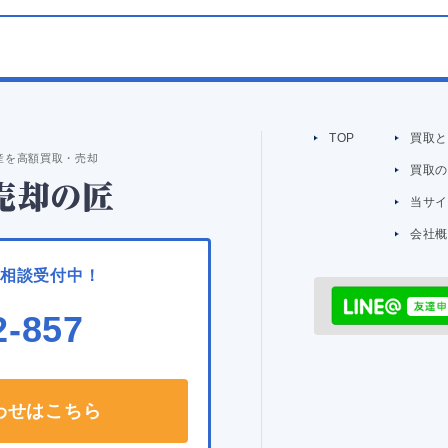
TOP
買取
産を高額買取・売却
買取
当サ
会社
ご相談受付中！
2-857
わせはこちら