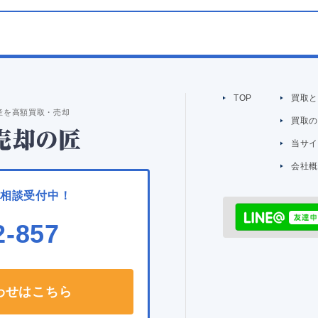
TOP
買取
産を高額買取・売却
買取
当サ
会社
ご相談受付中！
2-857
わせはこちら