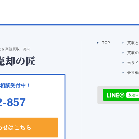
TOP
買取
産を高額買取・売却
買取
当サ
会社
ご相談受付中！
2-857
わせはこちら